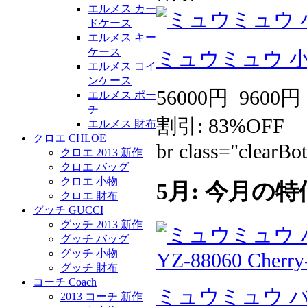
エルメス カー
ドケース
エルメス キー
ケース
ミュウミュウ 小物 M
エルメス コイ
ンケース
56000円
9600円
エルメス ポー
チ
割引: 83%OFF
エルメス 財布
クロエ CHLOE
br class="clearBot
クロエ 2013 新作
クロエ バッグ
クロエ 小物
5月: 今月の
クロエ 財布
グッチ GUCCI
グッチ 2013 新作
グッチ バッグ
グッチ 小物
グッチ 財布
コーチ Coach
ミュウミュウ バッグ 
2013 コーチ 新作